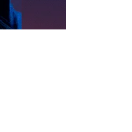
NotiTecinf
Nosotros
Contacto
ervicio
Mesa de Servicio