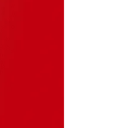
¡Traba
Creemos que las 
quieres crecer pr
de un equipo diná
EMPIEZA AQ