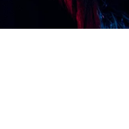
Inicio
Conectividad
Diseño y Creación
Dispositivos como S
(DaaS)
Cl 99 # 49 – 52, Bogotá